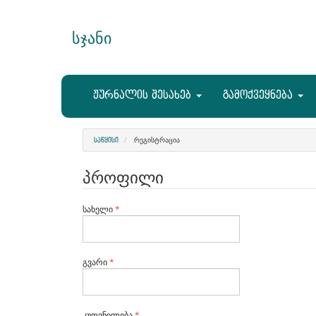
Main
Navigation
სჯანი
Main
Content
Sidebar
ჟურნალის შესახებ
გამოქვეყნება
ᲠᲔᲒᲘᲡᲢᲠᲐᲪᲘᲐ
ᲡᲐᲬᲧᲘᲡᲘ
პროფილი
სავალდებულო
სახელი
*
სავალდებულო
გვარი
*
სავალდებულო
კუთვნილება
*