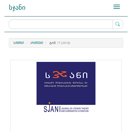
Main
სჯანი
Toggle
Navigation
navigati
Main
Content
Sidebar
ᲢᲝᲛ. 17 (2016)
ᲡᲐᲬᲧᲘᲡᲘ
ᲐᲠᲥᲘᲕᲔᲑᲘ