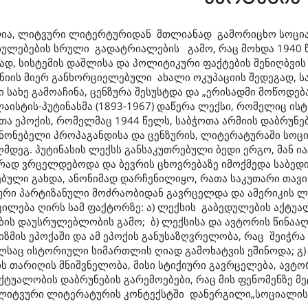
ა, ლიტვური ლიტერტურიდან მთლიანად გამორიცხო სოცია
ულებების სრული გადატ­რიალების გამო, რაც მოხდა 1940 წელ
ად, სისტემის დაშლისა და პოლიტიკური ფაქტების შენიღბვის 
ნიის მიერ განხორ­ციელე­ბული ახალი ოკუპაციის შედეგად, ს
 სახე გამოაჩინა, ცენზურა შესუსტდა და „ერისადმი მოწოდება
აისტის-პუტინასმა (1893-1967) დაწერა ლექსი, რომელიც ი
თა ეპოქის, რომელმაც 1944 წელს, საბჭოთა არმიის დაბრუნებ
ნონებელი პროპაგანდისა და ცენ­ზურის, ლიტე­რატურაში სო
ღმდეგ. პუტინასის ლექსს განსაკუთრებული ბედი ერგო, მან ია
რად ვრცელდებოდა და ბევრის ცხოვ­რებაზე იმოქმედა საბედ
­ბული გახდა, ანონიმად დარჩენილიყო, რათა საკუთარი თავი
რი პარტიზანული მოძრაობიდან გავრცელდა და ამერიკის ლი
ვილება ღირს სამ ფაქტორზე: ა) ლექსის გაბედულების აქტუა
ის დაუსრულებლობის გამო; ბ) ლექსისა და ავტორის წი­ნა
ზმის ეპოქაში და ამ ეპოქის განუსაზღვრელობა, რაც შეიჭრა
საც ისტორიული სიმართლის ღიად გამოხატვის ეშინოდა; გ) ლექ
ის თარიღის მნიშვნელობა, მისი სტიქიური გავრცელება, ავ
აქტუალობის დაბრუნების გარემოებები, რაც მის ფენომენზე მ
ლიტვური ლიტერატურის კონტექსტში დანერგილი„სოციალისტ