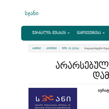
Main
Navigation
სჯანი
Main
Content
Sidebar
ჟურნალის შესახებ
გამოქვეყნება
ᲡᲝᲪᲘᲐᲚᲘᲡᲢᲣᲠᲘ ᲠᲔᲐᲚ
ᲡᲐᲬᲧᲘᲡᲘ
ᲐᲠᲥᲘᲕᲔᲑᲘ
ᲢᲝᲛ. 25 (2024)
არარსებული
და
Article
Ma
იურატ
Sidebar
Art
Co