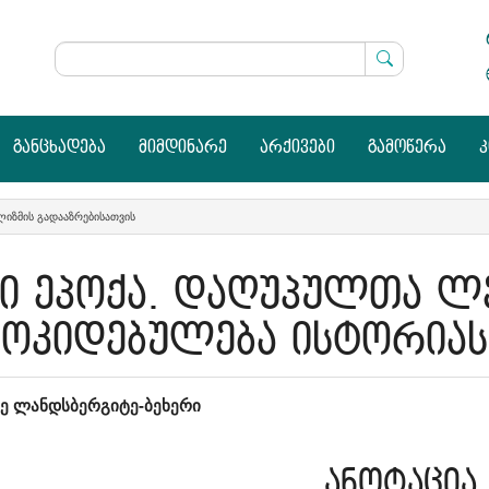
განცხადება
მიმდინარე
არქივები
გამოწერა
ᲘᲖᲛᲘᲡ ᲒᲐᲓᲐᲐᲖᲠᲔᲑᲘᲡᲐᲗᲕᲘᲡ
 ეპოქა. დაღუპულთა ლე
მოკიდებულება ისტორიას
in
ე ლანდსბერგიტე-ბეხერი
icle
ანოტაცია
ntent