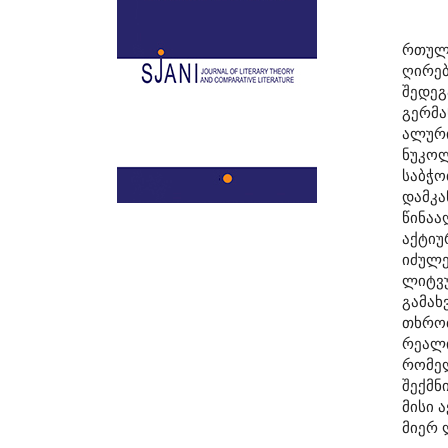
რთული
ღირებ
შედეგ
გერმა
ალური
ნუკოლ
საბჭო
დამკა
წინაა
აქტიუ
იძულე
ლიტვუ
გამახ
თხრობ
რეალი
რომელ
შექმნ
მისი 
მიერ 